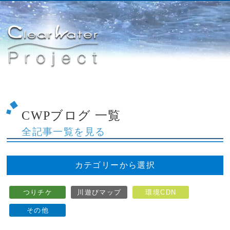
CWPブログ 一覧
全記事一覧を見る
カテゴリーから選択
つりチケ
川遊びマップ
環境CDN
その他