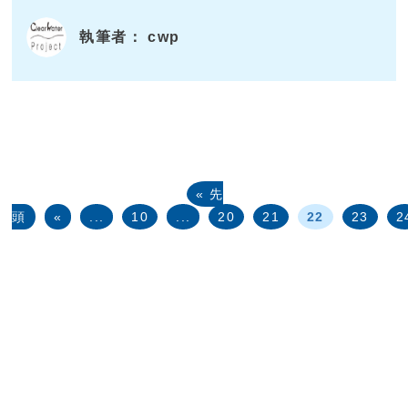
執筆者： cwp
« 先
頭
«
...
10
...
20
21
22
23
2