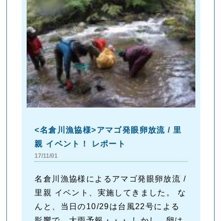
<名倉川漁協様>アマゴ発眼卵放流 / 里
親 イベント！ レポート
17/11/01
名倉川漁協様によるアマゴ発眼卵放流 /
里親 イベント、実施してきました。 な
んと、当日の10/29は台風22号による
影響で、大雨予報・・・ しかし、卵は