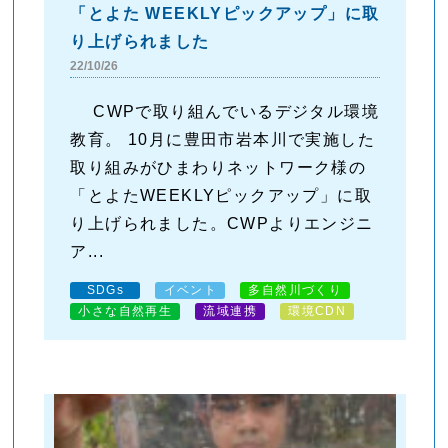
「とよた WEEKLYピックアップ」に取
り上げられました
22/10/26
CWPで取り組んでいるデジタル環境
教育。 10月に豊田市岩本川で実施した
取り組みがひまわりネットワーク様の
「とよたWEEKLYピックアップ」に取
り上げられました。CWPよりエンジニ
ア...
SDGs
イベント
多自然川づくり
小さな自然再生
流域連携
環境CDN