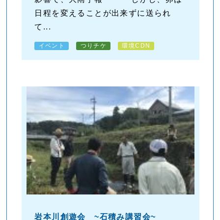
日程を変えることが出来ずに送られ
て...
イベント
つりチケ
環境CDN
岩本川創遊会 ~石積み講習会~