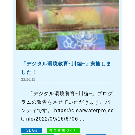
「デジタル環境教育~川編~」実施しま
した！
22/10/11
「デジタル環境養育~川編~」プログ
ラムの報告をさせていただきます。バ
ンディです。 https://clearwaterprojec
t.info/2022/09/16/6706 ...
SDGs
多自然川づくり