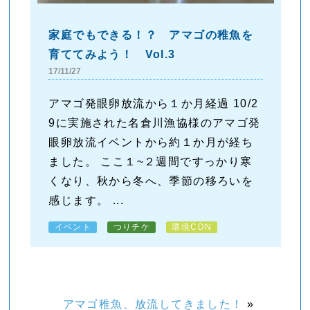
家庭でもできる！？ アマゴの稚魚を
育ててみよう！ Vol.3
17/11/27
アマゴ発眼卵放流から１か月経過 10/2
9に実施された名倉川漁協様のアマゴ発
眼卵放流イベントから約１か月が経ち
ました。 ここ１~２週間ですっかり寒
くなり、秋から冬へ、季節の移ろいを
感じます。 ...
イベント
つりチケ
環境CDN
アマゴ稚魚、放流してきました！
»