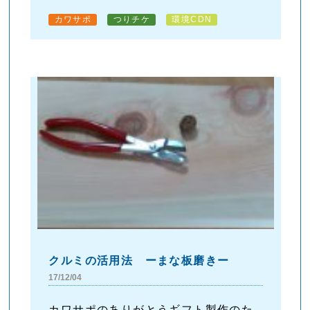
カワサポ
つりチケ
環境CDN
クルミの活用法 ーまな板磨きー
17/12/04
カワサポのありがとうギフト製作のた