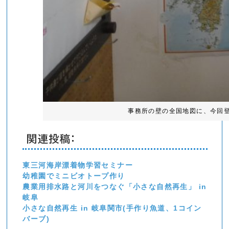
事務所の壁の全国地図に、今回
関連投稿:
東三河海岸漂着物学習セミナー
幼稚園でミニビオトープ作り
農業用排水路と河川をつなぐ「小さな自然再生」 in
岐阜
小さな自然再生 in 岐阜関市(手作り魚道、1コイン
バーブ)