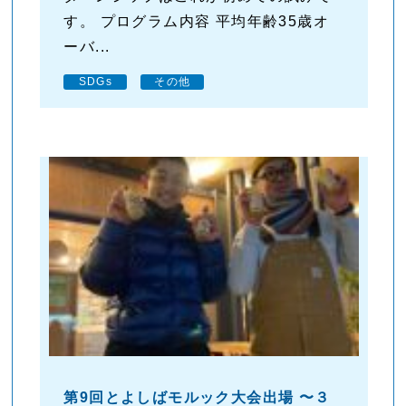
す。 プログラム内容 平均年齢35歳オ
ーバ...
SDGs
その他
第9回とよしばモルック大会出場 〜３