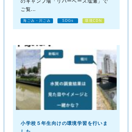
のキャンプ場「リバーベース塩瀬」で
ご覧...
海ごみ・川ごみ
SDGs
環境CDN
小学校５年生向けの環境学習を行いま
した。