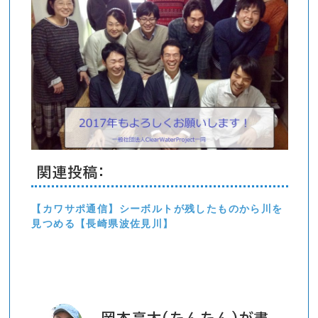
関連投稿:
【カワサポ通信】シーボルトが残したものから川を
見つめる【長崎県波佐見川】
岡本亮太(たんたん)が書