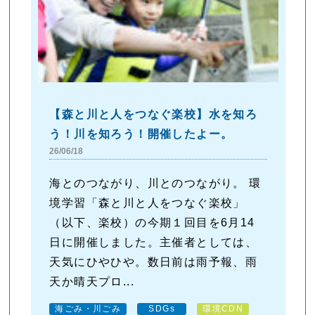
【森と川と人をつなぐ楽校】水を知ろ
う！川を知ろう！開催したよー。
26/06/18
海とのつながり、川とのつながり。 環
境学習「森と川と人をつなぐ楽校」
（以下、楽校）の今期１回目を6月14
日に開催しました。主催者としては、
天気にひやひや。数日前は雨予報、雨
天か晴天プロ...
海ごみ・川ごみ
SDGs
環境CDN