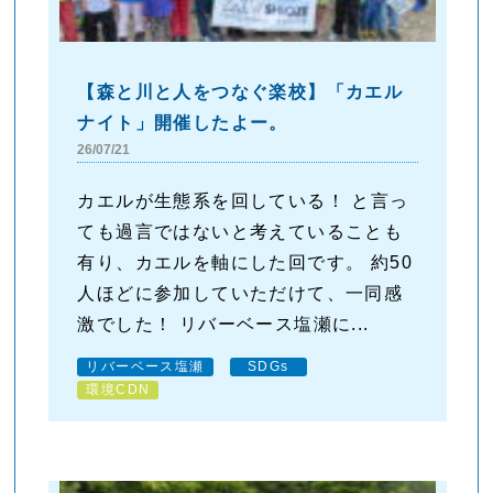
【森と川と人をつなぐ楽校】「カエル
ナイト」開催したよー。
26/07/21
カエルが生態系を回している！ と言っ
ても過言ではないと考えていることも
有り、カエルを軸にした回です。 約50
人ほどに参加していただけて、一同感
激でした！ リバーベース塩瀬に...
リバーベース塩瀬
SDGs
環境CDN