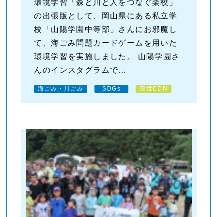
環境学習「森と川と人をつなぐ楽校」
の出張版として、岡山県にある私立学
校「山陽学園中等部」さんにお邪魔し
て、海ごみ問題カードゲームを用いた
環境学習を実施しました。 山陽学園さ
んのインスタグラムで...
海ごみ・川ごみ
SDGs
環境CDN