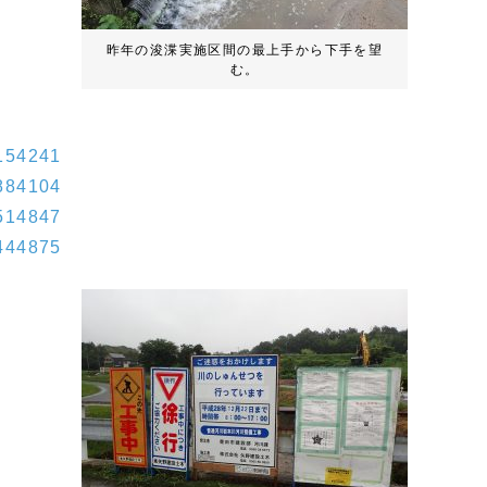
昨年の浚渫実施区間の最上手から下手を望
む。
9154241
3884104
7514847
6444875