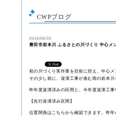
CWPブログ
2016/06/30
豊田市岩本川 ふるさとの川づくり 中心メ
初の川づくり実作業を目前に控え、中心メ
その少し前に、浚渫工事が進む雨の岩本川
昨年度浚渫済みの区間と、今年度浚渫工事
【先行浚渫済み区間】
位置関係はこちらから確認できます。昨年