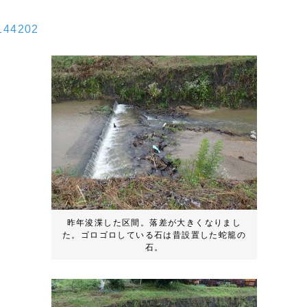
0144202
昨年浚渫した区間。落差が大きくなりまし
た。ゴロゴロしている石は昔設置した蛇籠の
石。