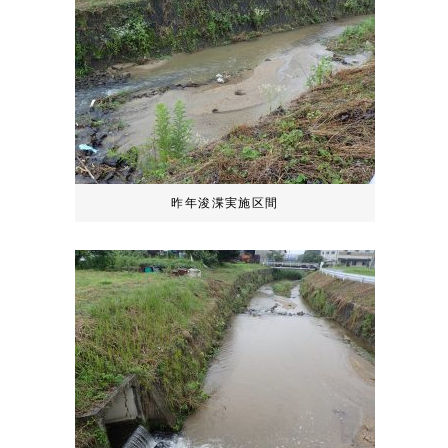
昨年浚渫実施区間