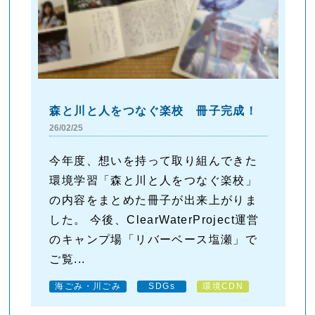
森と川と人をつなぐ楽校 冊子完成！
26/02/25
今年度、想いを持って取り組んできた
環境学習「森と川と人をつなぐ楽校」
の内容をまとめた冊子が出来上がりま
した。 今後、ClearWaterProject運営
のキャンプ場「リバーベース塩瀬」で
ご覧...
海ごみ・川ごみ
SDGs
環境CDN