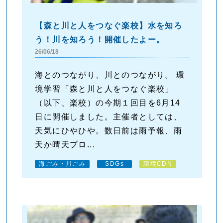
【森と川と人をつなぐ楽校】水を知ろ
う！川を知ろう！開催したよー。
26/06/18
海とのつながり、川とのつながり。 環
境学習「森と川と人をつなぐ楽校」
（以下、楽校）の今期１回目を6月14
日に開催しました。主催者としては、
天気にひやひや。数日前は雨予報、雨
天か晴天プロ...
海ごみ・川ごみ
SDGs
環境CDN