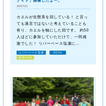
ナイト」開催したよー。
26/07/21
カエルが生態系を回している！ と言っ
ても過言ではないと考えていることも
有り、カエルを軸にした回です。 約50
人ほどに参加していただけて、一同感
激でした！ リバーベース塩瀬に...
リバーベース塩瀬
SDGs
環境CDN