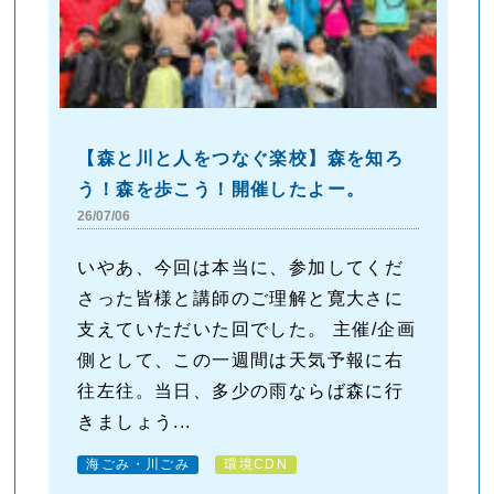
【森と川と人をつなぐ楽校】森を知ろ
う！森を歩こう！開催したよー。
26/07/06
いやあ、今回は本当に、参加してくだ
さった皆様と講師のご理解と寛大さに
支えていただいた回でした。 主催/企画
側として、この一週間は天気予報に右
往左往。当日、多少の雨ならば森に行
きましょう...
海ごみ・川ごみ
環境CDN