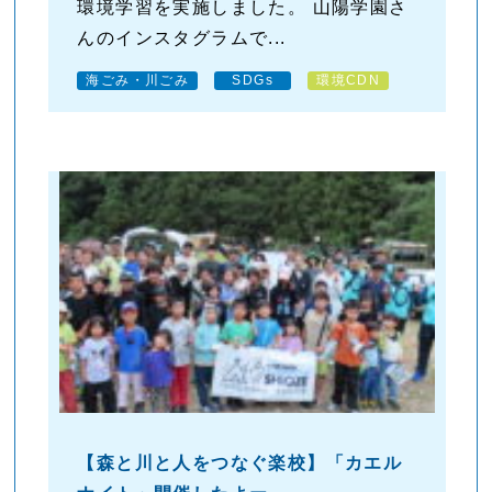
環境学習を実施しました。 山陽学園さ
んのインスタグラムで...
海ごみ・川ごみ
SDGs
環境CDN
【森と川と人をつなぐ楽校】「カエル