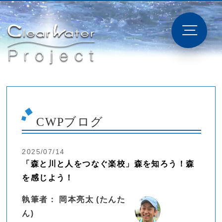
CWPブログ
2025/07/14
「森と川と人をつなぐ楽校」森を知ろう！森
を感じよう！
執筆者： 岡本亮太 (たんた
ん)