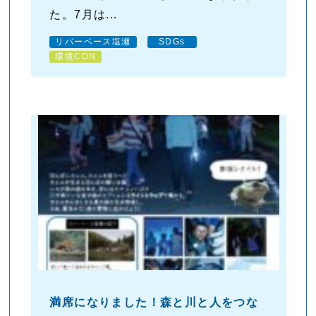
た。7月は...
リバーベース塩瀬
SDGs
環境CDN
満席になりました！森と川と人をつな