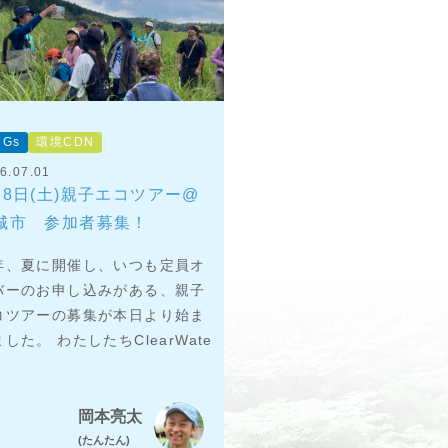
DGs
環境CDN
6.07.01
月8日(土)親子エコツアー@
城市 参加者募集！
年、夏に開催し、いつも定員オ
バーのお申し込みがある、親子
コツアーの募集が本日より始ま
した。 わたしたちClearWate
岡本亮太
(たんたん)