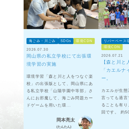
海ごみ・川ごみ
SDGs
環境CDN
リバーベース
環境CDN
2026.07.30
岡山県の私立学校にて出張環
2026.07.21
【森と川と
境学習の実施
「カエルナ
環境学習「森と川と人をつなぐ楽
ー。
校」の出張版として、岡山県にあ
カエルが生態
る私立学校「山陽学園中等部」さ
言っても過言
んにお邪魔して、海ごみ問題カー
ることも有り
ドゲームを用いた環...
回です。 約5
岡本亮太
(たんたん)