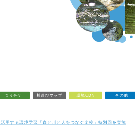
つりチケ
川遊びマップ
環境CDN
その他
を活用する環境学習「森と川と人をつなぐ楽校」特別回を実施