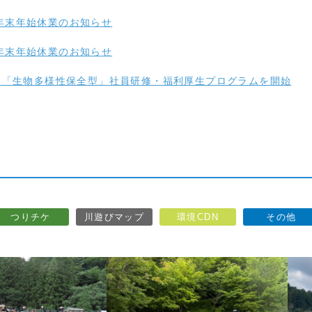
年 年末年始休業のお知らせ
年 年末年始休業のお知らせ
】「生物多様性保全型」社員研修・福利厚生プログラムを開始
つりチケ
川遊びマップ
環境CDN
その他