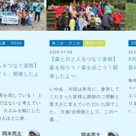
塩瀬
SDGs
海ごみ・川ごみ
環境CDN
S
2026.07.06
202
【森と川と人をつなぐ楽校】
8
人をつなぐ楽校】
森を知ろう！森を歩こう！開
新
イト」開催したよ
催したよー。
毎
ー
いやあ、今回は本当に、参加して
系を回している！ と
エ
くださった皆様と講師のご理解と
ではないと考えてい
りま
寛大さに支えていただいた回でし
、カエルを軸にした
r...
た。 主催/企画側として、この一
0人ほどに参...
週...
岡本亮太
岡本亮太