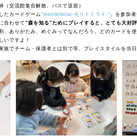
林（交流館集合解散、バスで送迎）
したカードゲーム
”moritomirai-モリトミライ-”
」を参加者
に合わせて
”森を知る”ためにプレイすると、とても大好
割、ありがたみ、めぐみってなんだろう。どのカードを
しいですよ！
家族でチーム・保護者とは別で等、プレイスタイルを当