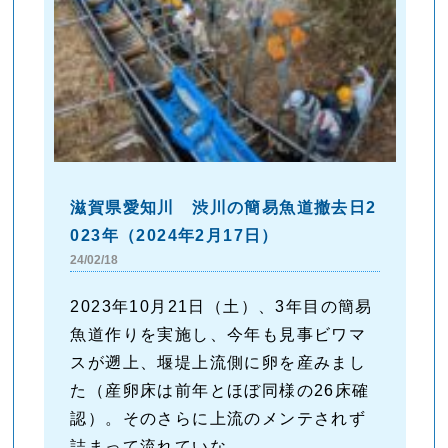
滋賀県愛知川 渋川の簡易魚道撤去日2
023年（2024年2月17日）
24/02/18
2023年10月21日（土）、3年目の簡易
魚道作りを実施し、今年も見事ビワマ
スが遡上、堰堤上流側に卵を産みまし
た（産卵床は前年とほぼ同様の26床確
認）。そのさらに上流のメンテされず
詰まって流れていな...