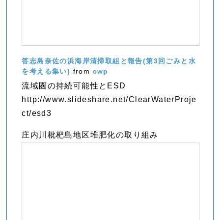
答志島奈佐の浜海岸清掃取組と報告(第3回ごみと水
を考える集い)
from
cwp
流域圏の持続可能性とESD
http://www.slideshare.net/ClearWaterProje
ct/esd3
庄内川枇杷島地区堆肥化の取り組み