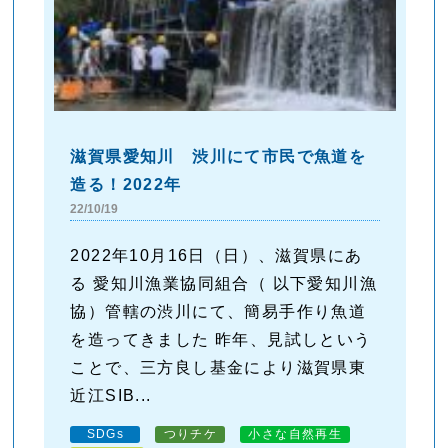
滋賀県愛知川 渋川にて市民で魚道を
造る！2022年
22/10/19
2022年10月16日（日）、滋賀県にあ
る 愛知川漁業協同組合（ 以下愛知川漁
協）管轄の渋川にて、簡易手作り魚道
を造ってきました 昨年、見試しという
ことで、三方良し基金により滋賀県東
近江SIB...
SDGs
つりチケ
小さな自然再生