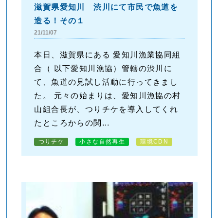
滋賀県愛知川 渋川にて市民で魚道を
造る！その１
21/11/07
本日、滋賀県にある 愛知川漁業協同組
合（ 以下愛知川漁協）管轄の渋川に
て、魚道の見試し活動に行ってきまし
た。 元々の始まりは、愛知川漁協の村
山組合長が、つりチケを導入してくれ
たところからの関...
つりチケ
小さな自然再生
環境CDN