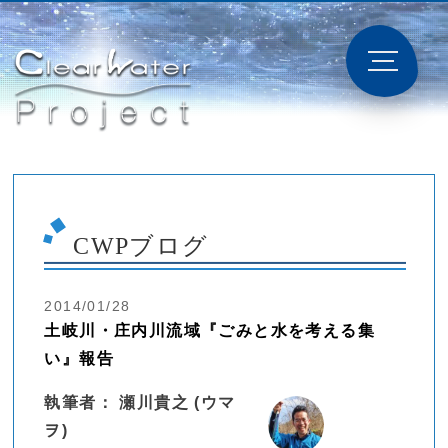
CWPブログ
2014/01/28
土岐川・庄内川流域『ごみと水を考える集
い』報告
執筆者： 瀬川貴之 (ウマ
ヲ)