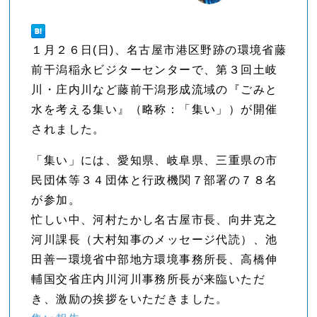
１月２６日(日)、名古屋市港区野跡の環境省藤
前干潟稲永ビジターセンターで、第３回土岐
川・庄内川など藤前干潟形成流域の『ごみと
水を考える集い』（略称：「集い」）が開催
されました。
「集い」には、愛知県、岐阜県、三重県の市
民団体等３４団体と行政機関７部署の７８名
が参加。
忙しい中、河村たかし名古屋市長、向井克之
河川課長（大村知事のメッセージ代読）、池
田善一環境省中部地方環境事務所長、高橋伸
輔国交省庄内川河川事務所長が来臨いただ
き、激励の挨拶をいただきました。