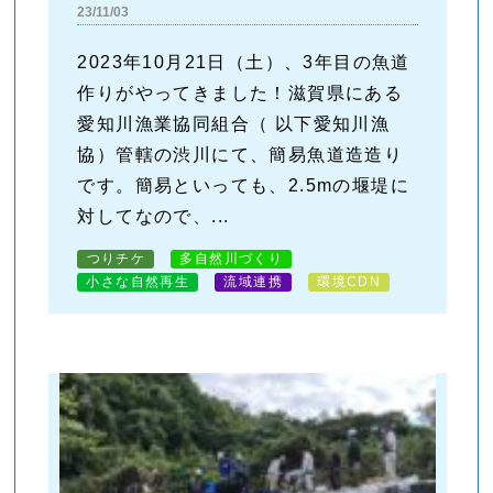
23/11/03
2023年10月21日（土）、3年目の魚道
作りがやってきました！滋賀県にある
愛知川漁業協同組合（ 以下愛知川漁
協）管轄の渋川にて、簡易魚道造造り
です。簡易といっても、2.5mの堰堤に
対してなので、...
つりチケ
多自然川づくり
小さな自然再生
流域連携
環境CDN