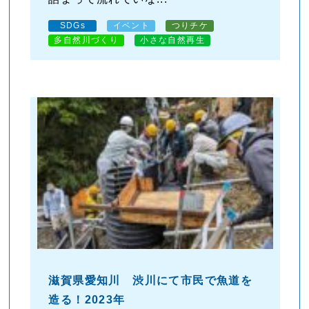
SDGs
イベント
つりチケ
多自然川づくり
小さな自然再生
滋賀県愛知川 渋川にて市民で魚道を
造る！2023年