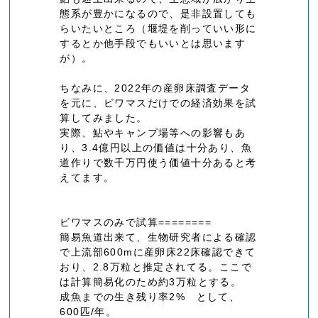
態系が豊かになるので、是非設置しても
らいたいところ（堰堤を削っていい形に
するとか他手段でもいいとは思います
が）。
ちなみに、2022年の産卵床調査データ
を元に、ビワマスだけでの経済効果を試
算してみました。
実際、鮎やキャンプ場等への影響もあ
り、3.4億円以上の価値は十分あり、魚
道作りで数千万円使う価値十分あると考
えてます。
ビワマスのみで試算========
簡易魚道出来て、生物研究者による確認
で上流部600mに産卵床22床確認できて
おり、2.8万粒と推定されてる。ここで
は計算簡易化のため約3万粒とする。
成魚までの生き残り率2% として、
600匹/年。