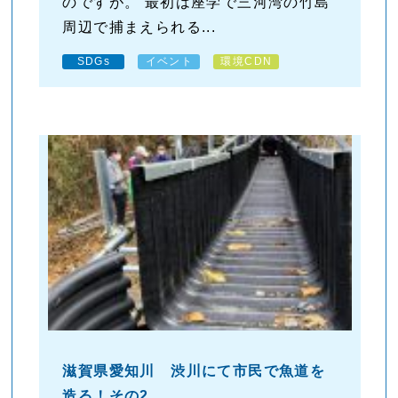
のですが。 最初は座学で三河湾の竹島
周辺で捕まえられる...
SDGs
イベント
環境CDN
滋賀県愛知川 渋川にて市民で魚道を
造る！その2