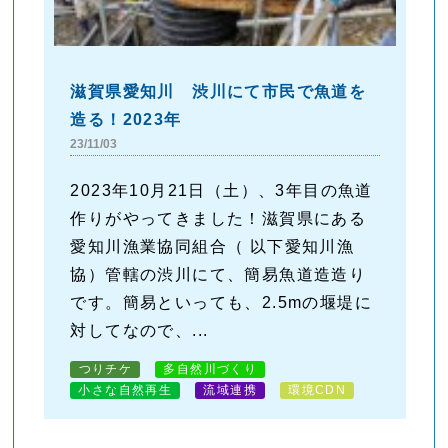
滋賀県愛知川 渋川にて市民で魚道を
造る！2023年
23/11/03
2023年10月21日（土）、3年目の魚道
作りがやってきました！滋賀県にある
愛知川漁業協同組合（ 以下愛知川漁
協）管轄の渋川にて、簡易魚道造造り
です。簡易といっても、2.5mの堰堤に
対してなので、...
つりチケ
多自然川づくり
小さな自然再生
流域連携
環境CDN