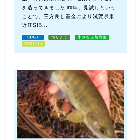
を造ってきました 昨年、見試しという
ことで、三方良し基金により滋賀県東
近江SIB...
SDGs
つりチケ
小さな自然再生
環境CDN