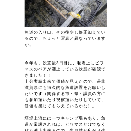
魚道の入り口。その後少し修正加えてい
るので、ちょっと写真と異なっています
が。
今年も、設置後3日目に、堰堤上にビワ
マスのペアが遡上している状態が確認で
きました！！
十分実績出来て価値が見えたので、是非
滋賀県にも恒久的な魚道設置をお願いし
たいです（関係する市・県・議員の方に
も参加頂いたり視察頂いたりしていて、
価値も感じてもらえているかな）。
堰堤上流には一つキャンプ場もあり、魚
道が常設されれば、ビワマスだけでなく
鮎も遡上出来るので、生息域が広がり生