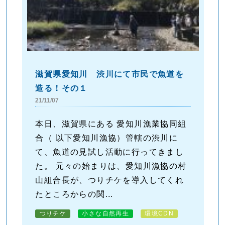
滋賀県愛知川 渋川にて市民で魚道を
造る！その１
21/11/07
本日、滋賀県にある 愛知川漁業協同組
合（ 以下愛知川漁協）管轄の渋川に
て、魚道の見試し活動に行ってきまし
た。 元々の始まりは、愛知川漁協の村
山組合長が、つりチケを導入してくれ
たところからの関...
つりチケ
小さな自然再生
環境CDN