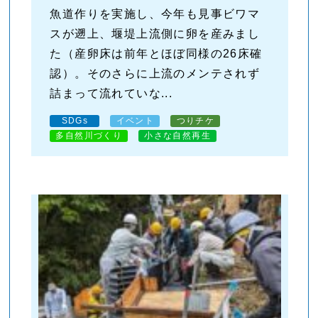
魚道作りを実施し、今年も見事ビワマ
スが遡上、堰堤上流側に卵を産みまし
た（産卵床は前年とほぼ同様の26床確
認）。そのさらに上流のメンテされず
詰まって流れていな...
SDGs
イベント
つりチケ
多自然川づくり
小さな自然再生