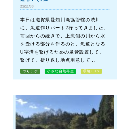
21/11/30
本日は滋賀県愛知川漁協管轄の渋川
に、魚道作りパート2行ってきました。
前回からの続きで、上流側の川から水
を受ける部分を作るのと、魚道となる
U字溝を繋げるための単管設置して、
繋げて、折り返し地点用意して...
つりチケ
小さな自然再生
環境CDN