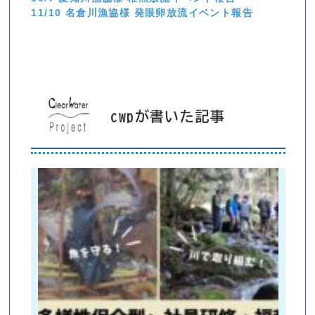
11/10 名倉川漁協様 発眼卵放流イベント報告
cwpが書いた記事