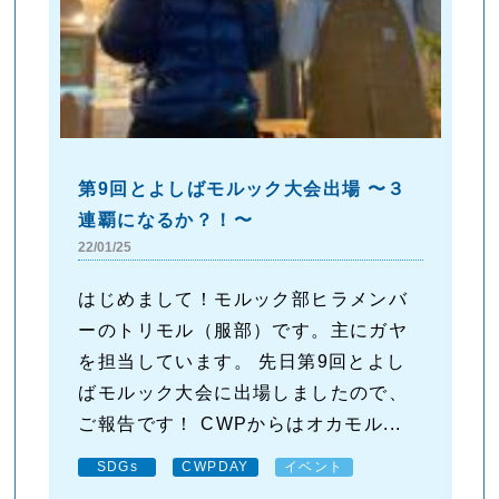
第9回とよしばモルック大会出場 〜３
連覇になるか？！〜
22/01/25
はじめまして！モルック部ヒラメンバ
ーのトリモル（服部）です。主にガヤ
を担当しています。 先日第9回とよし
ばモルック大会に出場しましたので、
ご報告です！ CWPからはオカモル...
SDGs
CWPDAY
イベント