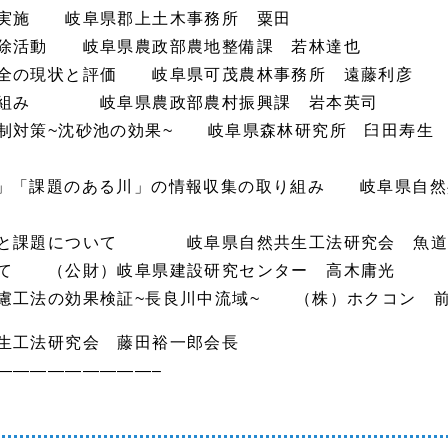
実施 岐阜県郡上土木事務所 粟田
除活動 岐阜県農政部農地整備課 若林達也
全の現状と評価 岐阜県可茂農林事務所 遠藤利彦
り組み 岐阜県農政部農村振興課 岩本英司
対策~沈砂池の効果~ 岐阜県森林研究所 臼田寿生
課題のある川」の情報収集の取り組み 岐阜県自然共生工法
と課題について 岐阜県自然共生工法研究会 魚道
て （公財）岐阜県建設研究センター 高木庸光
工法の効果検証~長良川中流域~ （株）ホクコン 
生工法研究会 藤田裕一郎会長
—————————–