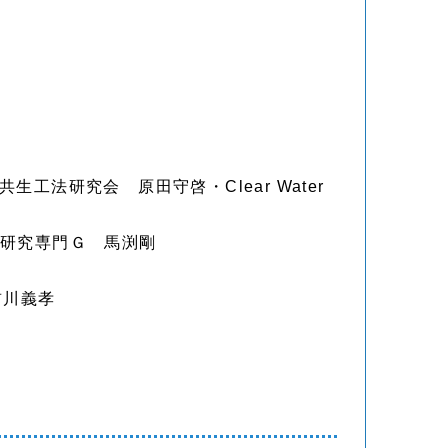
研究会 原田守啓・Clear Water
研究専門Ｇ 馬渕剛
前川義孝