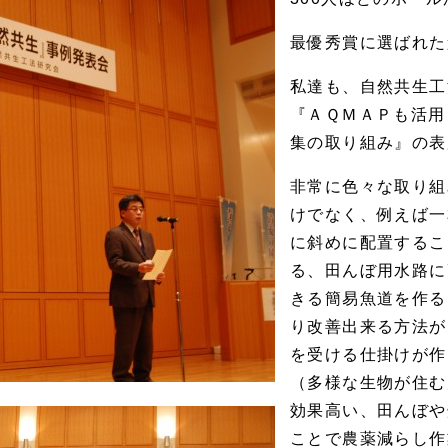
最優秀賞に選ばれた
私達も、自然共生工
『ＡＱＭＡＰも活用
集の取り組み』の表
非常に色々な取り組
けでなく、例えば一
に斜めに配置するこ
る、田んぼ用水路に
きる簡易魚道を作る
り改善出来る方法が
を受ける仕掛けが作
（多様な生物が住む
効果高い、田んぼや
ことで農薬減らし作