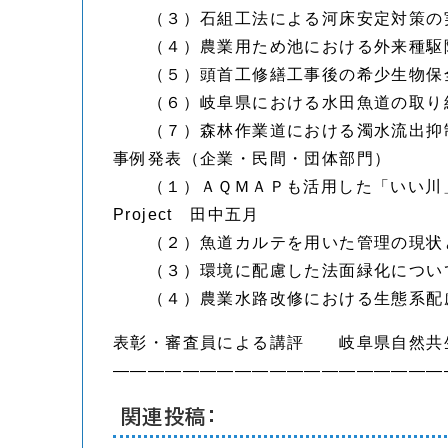
（３）石組工法による河床安定対策の
（４）農業用ため池における外来種駆
（５）頭首工修繕工事後の希少生物保
（６）岐阜県における水田魚道の取
（７）森林作業道における濁水流出抑制
事例発表（企業・民間・団体部門）
（１）ＡＱＭＡＰも活用した「いい川」「
Project 田中五月
（２）魚道カルテを用いた管理の現状
（３）環境に配慮した法面緑化につい
（４）農業水路改修における生態系配慮
表彰・審査員による講評 岐阜県自然共
———————————————————
関連投稿: