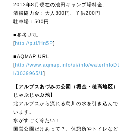
2013年8月現在の池田キャンプ場料金。
清掃協力金：大人300円、子供200円
駐車場：500円
■参考URL
[
http://p.tl/Hn5P
]
■AQMAP URL
[
http://www.aqmap.info/ui/info/waterInfoDt
l/3039965/1
]
【アルプスあづみの公園（堀金・穂高地区）
じゃぶじゃぶ池】
北アルプスから流れる烏川の水を引き込んで
います。
水がすごく冷たい！
国営公園だけあって？、休憩所やトイレなど