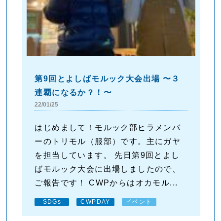
第9回とよしばモルック大会出場 〜３
連覇になるか？！〜
22/01/25
はじめまして！モルック部ヒラメンバ
ーのトリモル（服部）です。主にガヤ
を担当しています。 先日第9回とよし
ばモルック大会に出場しましたので、
ご報告です！ CWPからはオカモル...
SDGs
CWPDAY
イベント