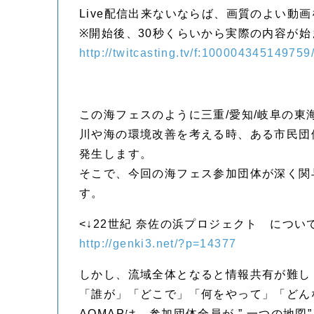
Live配信出来ないならば、画質のよい動
※開始後、30秒くらいから実際の内容が
http://twitcasting.tv/f:10000434514975
この海フェスのように三重/愛知/岐阜の
川や海の環境改善を考える時、ある市民団
発生します。
そこで、今回の海フェス参加団体が深く関
す。
<↓22世紀 奈佐の浜プロジェクト につい
http://genki3.net/?p=14377
しかし、流域全体となると情報共有が難し
「誰が」「どこで」「何をやって」「どん
AQMAPは、参加団体全員が ” 一つの地