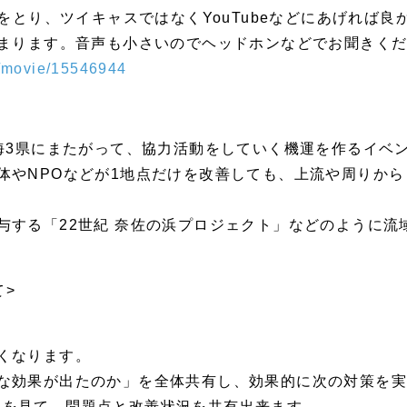
画をとり、ツイキャスではなくYouTubeなどにあげれば
始まります。音声も小さいのでヘッドホンなどでお聞きく
9/movie/15546944
東海3県にまたがって、協力活動をしていく機運を作るイベ
体やNPOなどが1地点だけを改善しても、上流や周りか
与する「22世紀 奈佐の浜プロジェクト」などのように流
て>
くなります。
な効果が出たのか」を全体共有し、効果的に次の対策を
図” を見て、問題点と改善状況を共有出来ます。