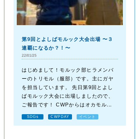
第9回とよしばモルック大会出場 〜３
連覇になるか？！〜
22/01/25
はじめまして！モルック部ヒラメンバ
ーのトリモル（服部）です。主にガヤ
を担当しています。 先日第9回とよし
ばモルック大会に出場しましたので、
ご報告です！ CWPからはオカモル...
SDGs
CWPDAY
イベント