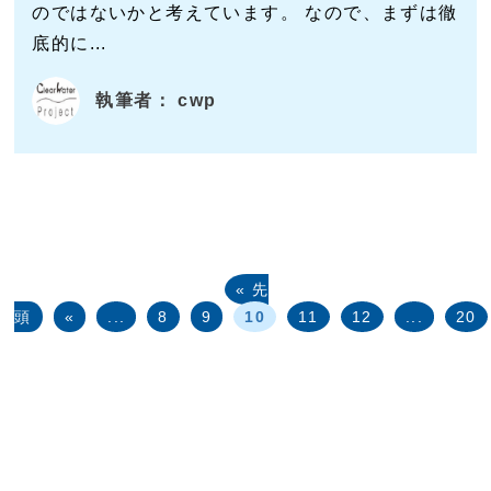
のではないかと考えています。 なので、まずは徹
底的に...
執筆者： cwp
« 先
頭
«
...
8
9
10
11
12
...
20