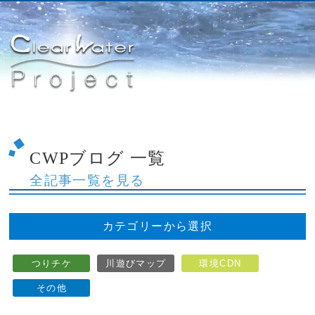
CWPブログ 一覧
全記事一覧を見る
カテゴリーから選択
つりチケ
川遊びマップ
環境CDN
その他