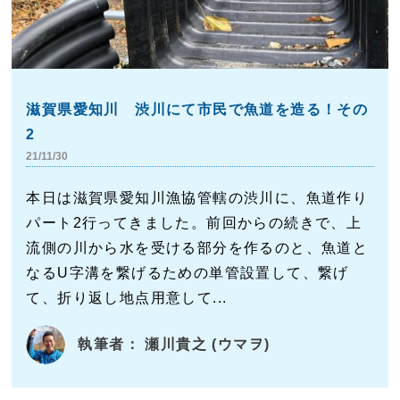
滋賀県愛知川 渋川にて市民で魚道を造る！その
2
21/11/30
本日は滋賀県愛知川漁協管轄の渋川に、魚道作り
パート2行ってきました。前回からの続きで、上
流側の川から水を受ける部分を作るのと、魚道と
なるU字溝を繋げるための単管設置して、繋げ
て、折り返し地点用意して...
執筆者： 瀬川貴之 (ウマヲ)