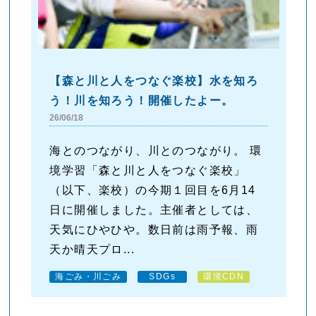
【森と川と人をつなぐ楽校】水を知ろ
う！川を知ろう！開催したよー。
26/06/18
海とのつながり、川とのつながり。 環
境学習「森と川と人をつなぐ楽校」
（以下、楽校）の今期１回目を6月14
日に開催しました。主催者としては、
天気にひやひや。数日前は雨予報、雨
天か晴天プロ...
海ごみ・川ごみ
SDGs
環境CDN