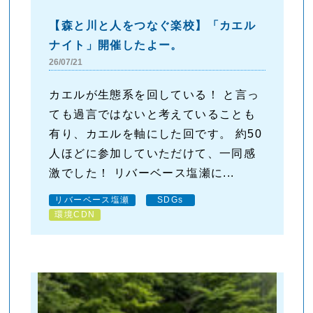
【森と川と人をつなぐ楽校】「カエル
ナイト」開催したよー。
26/07/21
カエルが生態系を回している！ と言っ
ても過言ではないと考えていることも
有り、カエルを軸にした回です。 約50
人ほどに参加していただけて、一同感
激でした！ リバーベース塩瀬に...
リバーベース塩瀬
SDGs
環境CDN