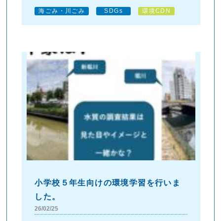
海ごみ・川ごみ
SDGs
環境CDN
小学校５年生向けの環境学習を行いま
した。
26/02/25