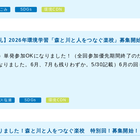
ごみ
SDGs
環境CDN
礼】2026年環境学習「森と川と人をつなぐ楽校」募集開
記載）単発参加OKになりました！（全回参加優先期間終了のた
なりました。6月、7月も残りわずか。5/30記載）6月の回も
ス塩瀬
SDGs
環境CDN
りました！森と川と人をつなぐ楽校 特別回！募集開始！