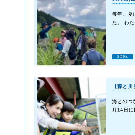
毎年、夏
た。 わた
SDGs
【森と川
海とのつ
月14日