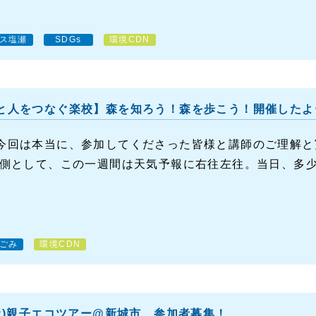
ス塩瀬
SDGs
環境CDN
と人をつなぐ楽校】森を知ろう！森を歩こう！開催したよ
今回は本当に、参加してくださった皆様と講師のご理解と
画側として、この一週間は天気予報に右往左往。当日、多少の
ごみ
環境CDN
(土)親子エコツアー@新城市 参加者募集！