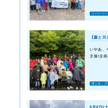
リバーベー
【森と川
いやあ、
主催/企
海ごみ・川
8月8日