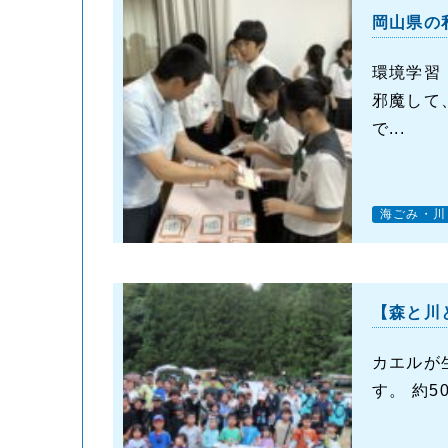
岡山県の
環境学習
邪魔して
で...
海ごみ・川
【森と川
カエルが
す。 約