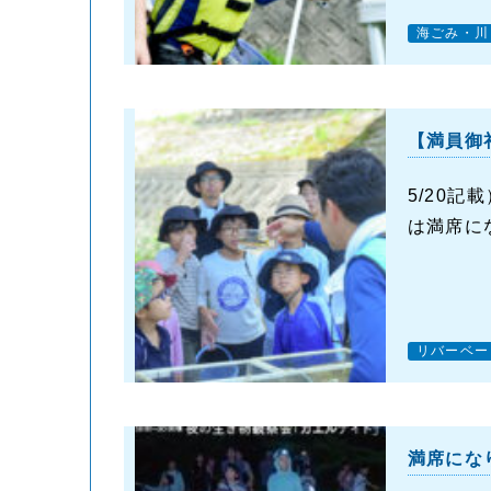
海ごみ・川
【満員御
5/20
は満席に
リバーベー
満席にな