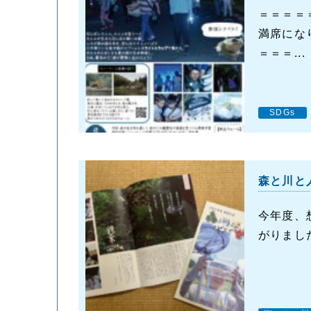
＝＝＝＝
満席にな
＝＝＝...
SDGs
森と川と
今年度、
がりました