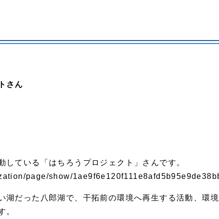
トさん
動している「はちろうプロジェクト」さんです。
nization/page/show/1ae9f6e120f111e8afd5b95e9de38b
い湖だった八郎湖で、干拓前の環境へ再生する活動、環
す。