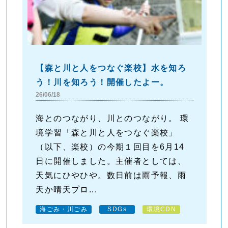
【森と川と人をつなぐ楽校】水を知ろ
う！川を知ろう！開催したよー。
26/06/18
海とのつながり、川とのつながり。 環
境学習「森と川と人をつなぐ楽校」
（以下、楽校）の今期１回目を6月14
日に開催しました。主催者としては、
天気にひやひや。数日前は雨予報、雨
天か晴天プロ...
海ごみ・川ごみ
SDGs
環境CDN