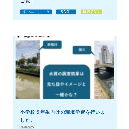
ご覧...
海ごみ・川ごみ
SDGs
環境CDN
小学校５年生向けの環境学習を行いま
した。
26/02/25