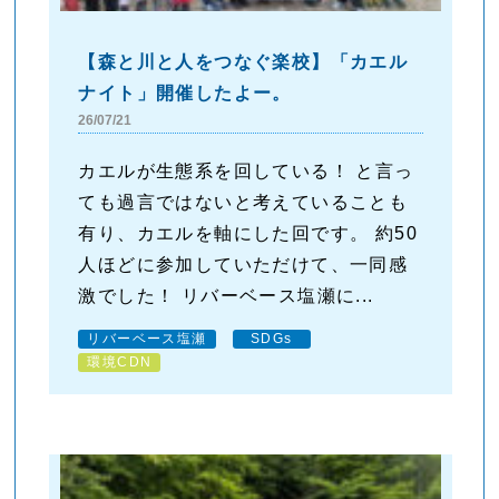
【森と川と人をつなぐ楽校】「カエル
ナイト」開催したよー。
26/07/21
カエルが生態系を回している！ と言っ
ても過言ではないと考えていることも
有り、カエルを軸にした回です。 約50
人ほどに参加していただけて、一同感
激でした！ リバーベース塩瀬に...
リバーベース塩瀬
SDGs
環境CDN