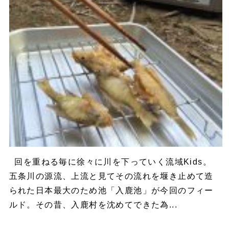
回を重ねる毎に徐々に川を下っていく流域Kids。
五条川の源流、上流と見てその流れを堰き止めて造
られた日本最大のため池「入鹿池」が今回のフィー
ルド。その昔、入鹿村を沈めてできた為...