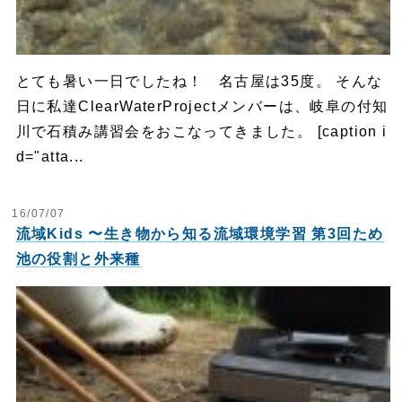
とても暑い一日でしたね！ 名古屋は35度。 そんな
日に私達ClearWaterProjectメンバーは、岐阜の付知
川で石積み講習会をおこなってきました。 [caption i
d="atta...
16/07/07
流域Kids 〜生き物から知る流域環境学習 第3回ため
池の役割と外来種