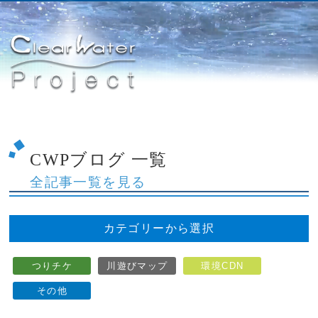
CWPブログ 一覧
全記事一覧を見る
カテゴリーから選択
つりチケ
川遊びマップ
環境CDN
その他