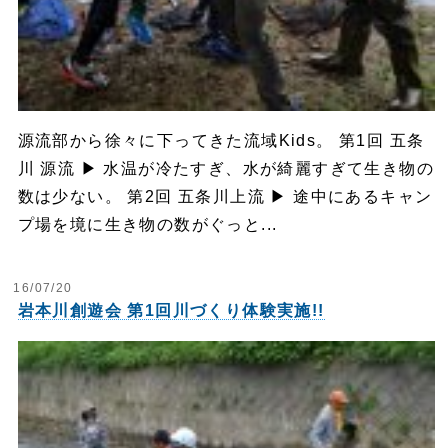
源流部から徐々に下ってきた流域Kids。 第1回 五条
川 源流 ▶︎ 水温が冷たすぎ、水が綺麗すぎて生き物の
数は少ない。 第2回 五条川上流 ▶︎ 途中にあるキャン
プ場を境に生き物の数がぐっと...
16/07/20
岩本川創遊会 第1回川づくり体験実施!!