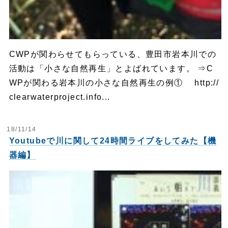
CWPが関わらせてもらっている、豊田市岩本川での
活動は「小さな自然再生」とよばれています。 ⇒C
WPが関わる岩本川の小さな自然再生の例① http://
clearwaterproject.info...
18/11/14
Youtubeで川に関して24時間ライブをしてみた【機
器編】