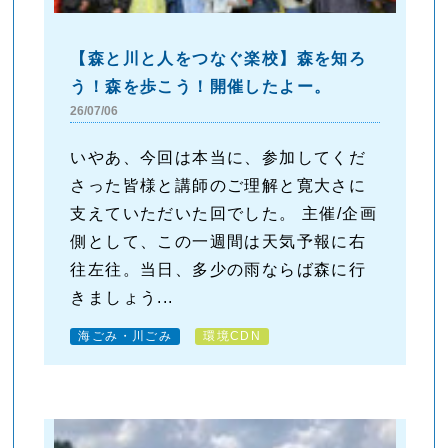
【森と川と人をつなぐ楽校】森を知ろ
う！森を歩こう！開催したよー。
26/07/06
いやあ、今回は本当に、参加してくだ
さった皆様と講師のご理解と寛大さに
支えていただいた回でした。 主催/企画
側として、この一週間は天気予報に右
往左往。当日、多少の雨ならば森に行
きましょう...
海ごみ・川ごみ
環境CDN