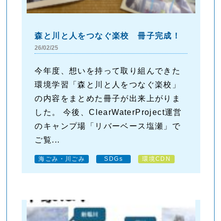
森と川と人をつなぐ楽校 冊子完成！
26/02/25
今年度、想いを持って取り組んできた
環境学習「森と川と人をつなぐ楽校」
の内容をまとめた冊子が出来上がりま
した。 今後、ClearWaterProject運営
のキャンプ場「リバーベース塩瀬」で
ご覧...
海ごみ・川ごみ
SDGs
環境CDN