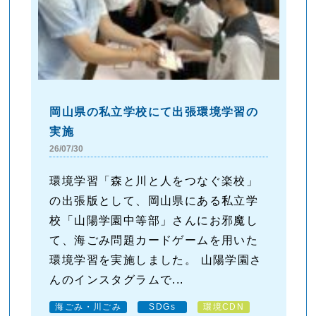
岡山県の私立学校にて出張環境学習の
実施
26/07/30
環境学習「森と川と人をつなぐ楽校」
の出張版として、岡山県にある私立学
校「山陽学園中等部」さんにお邪魔し
て、海ごみ問題カードゲームを用いた
環境学習を実施しました。 山陽学園さ
んのインスタグラムで...
海ごみ・川ごみ
SDGs
環境CDN