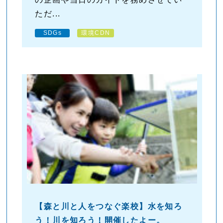
ただ...
SDGs
環境CDN
【森と川と人をつなぐ楽校】水を知ろ
う！川を知ろう！開催したよー。