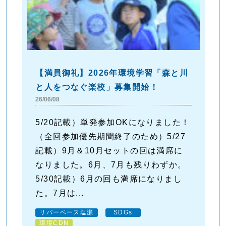
【満員御礼】2026年環境学習「森と川
と人をつなぐ楽校」募集開始！
26/06/08
5/20記載）単発参加OKになりました！
（全回参加優先期間終了のため）5/27
記載）9月＆10月セットの回は満席に
なりました。6月、7月も残りわずか。
5/30記載）6月の回も満席になりまし
た。7月は...
リバーベース塩瀬
SDGs
環境CDN