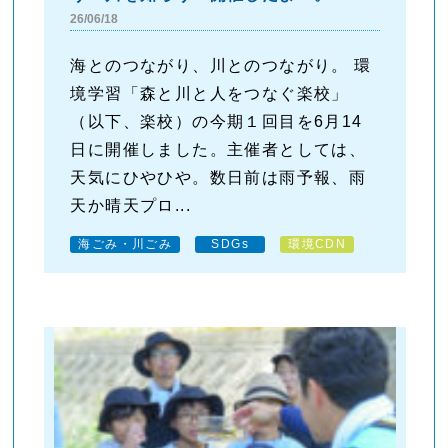
26/06/18
海とのつながり、川とのつながり。 環
境学習「森と川と人をつなぐ楽校」
（以下、楽校）の今期１回目を6月14
日に開催しました。主催者としては、
天気にひやひや。数日前は雨予報、雨
天か晴天プロ...
海ごみ・川ごみ
SDGs
環境CDN