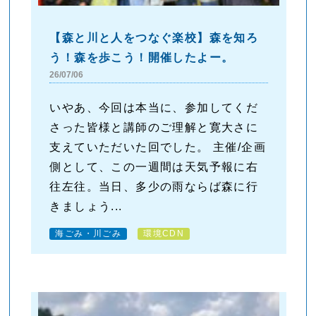
【森と川と人をつなぐ楽校】森を知ろ
う！森を歩こう！開催したよー。
26/07/06
いやあ、今回は本当に、参加してくだ
さった皆様と講師のご理解と寛大さに
支えていただいた回でした。 主催/企画
側として、この一週間は天気予報に右
往左往。当日、多少の雨ならば森に行
きましょう...
海ごみ・川ごみ
環境CDN