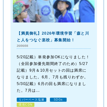
【満員御礼】2026年環境学習「森と川
と人をつなぐ楽校」募集開始！
26/06/08
5/20記載）単発参加OKになりました！
（全回参加優先期間終了のため）5/27
記載）9月＆10月セットの回は満席に
なりました。6月、7月も残りわずか。
5/30記載）6月の回も満席になりまし
た。7月は...
リバーベース塩瀬
SDGs
環境CDN