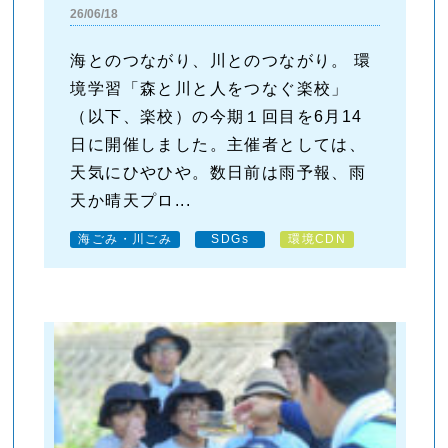
26/06/18
海とのつながり、川とのつながり。 環
境学習「森と川と人をつなぐ楽校」
（以下、楽校）の今期１回目を6月14
日に開催しました。主催者としては、
天気にひやひや。数日前は雨予報、雨
天か晴天プロ...
海ごみ・川ごみ
SDGs
環境CDN