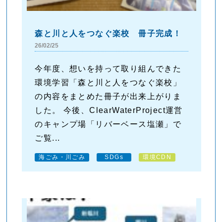
森と川と人をつなぐ楽校 冊子完成！
26/02/25
今年度、想いを持って取り組んできた
環境学習「森と川と人をつなぐ楽校」
の内容をまとめた冊子が出来上がりま
した。 今後、ClearWaterProject運営
のキャンプ場「リバーベース塩瀬」で
ご覧...
海ごみ・川ごみ
SDGs
環境CDN