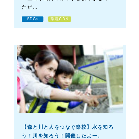
ただ...
SDGs
環境CDN
【森と川と人をつなぐ楽校】水を知ろ
う！川を知ろう！開催したよー。