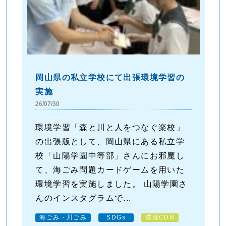
岡山県の私立学校にて出張環境学習の
実施
26/07/30
環境学習「森と川と人をつなぐ楽校」
の出張版として、岡山県にある私立学
校「山陽学園中等部」さんにお邪魔し
て、海ごみ問題カードゲームを用いた
環境学習を実施しました。 山陽学園さ
んのインスタグラムで...
海ごみ・川ごみ
SDGs
環境CDN