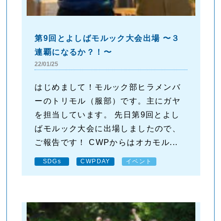
第9回とよしばモルック大会出場 〜３
連覇になるか？！〜
22/01/25
はじめまして！モルック部ヒラメンバ
ーのトリモル（服部）です。主にガヤ
を担当しています。 先日第9回とよし
ばモルック大会に出場しましたので、
ご報告です！ CWPからはオカモル...
SDGs
CWPDAY
イベント