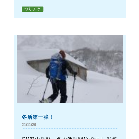
つりチケ
冬活第一弾！
21/11/29