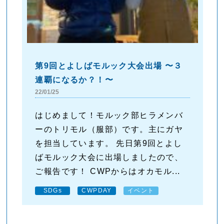
第9回とよしばモルック大会出場 〜３
連覇になるか？！〜
22/01/25
はじめまして！モルック部ヒラメンバ
ーのトリモル（服部）です。主にガヤ
を担当しています。 先日第9回とよし
ばモルック大会に出場しましたので、
ご報告です！ CWPからはオカモル...
SDGs
CWPDAY
イベント