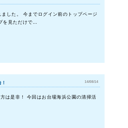
れました。 今までログイン前のトップページ
見ただけで...
14/08/14
始！
う方は是非！ 今回はお台場海浜公園の清掃活