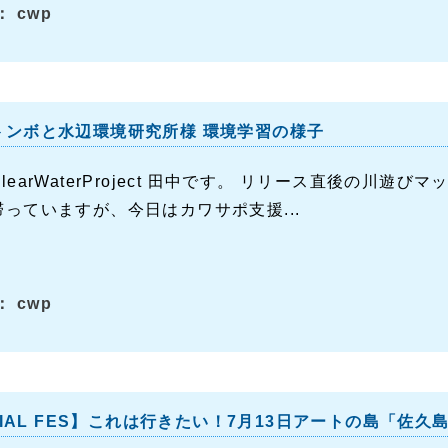
 cwp
トンボと水辺環境研究所様 環境学習の様子
arWaterProject 田中です。 リリース直後の川遊びマップ(htt
っていますが、今日はカワサポ支援...
 cwp
OCIAL FES】これは行きたい！7月13日アートの島「佐