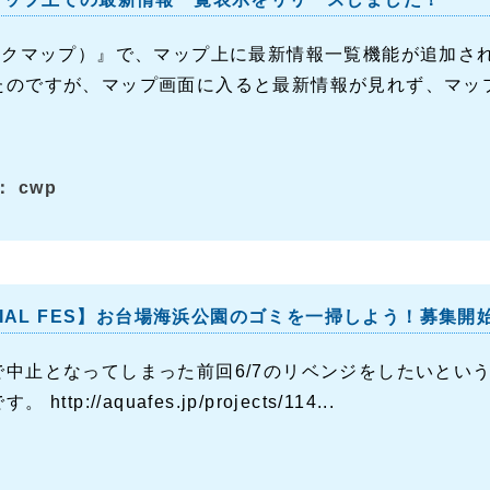
（アクマップ）』で、マップ上に最新情報一覧機能が追加さ
のですが、マップ画面に入ると最新情報が見れず、マップを
 cwp
OCIAL FES】お台場海浜公園のゴミを一掃しよう！募集開
で中止となってしまった前回6/7のリベンジをしたいとい
ttp://aquafes.jp/projects/114...