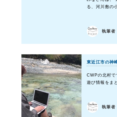
る、河川敷の
執筆者：
東近江市の神
CWPの北村
遊び情報をま
執筆者：