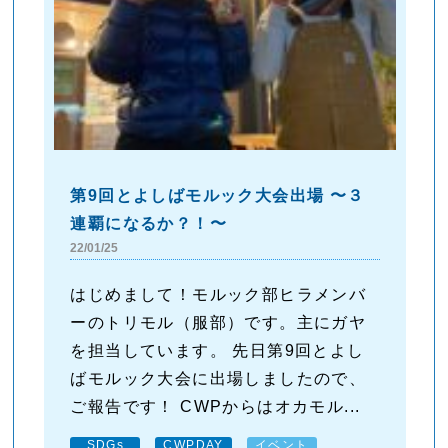
第9回とよしばモルック大会出場 〜３
連覇になるか？！〜
22/01/25
はじめまして！モルック部ヒラメンバ
ーのトリモル（服部）です。主にガヤ
を担当しています。 先日第9回とよし
ばモルック大会に出場しましたので、
ご報告です！ CWPからはオカモル...
SDGs
CWPDAY
イベント