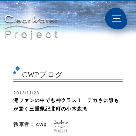
CWPブログ
2013/11/28
滝ファンの中でも神クラス！ デカさに誰も
が驚く三重県紀北町の小木森滝
執筆者： cwp