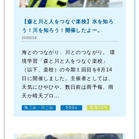
【森と川と人をつなぐ楽校】水を知ろ
う！川を知ろう！開催したよー。
26/06/18
海とのつながり、川とのつながり。 環
境学習「森と川と人をつなぐ楽校」
（以下、楽校）の今期１回目を6月14
日に開催しました。主催者としては、
天気にひやひや。数日前は雨予報、雨
天か晴天プロ...
海ごみ・川ごみ
SDGs
環境CDN