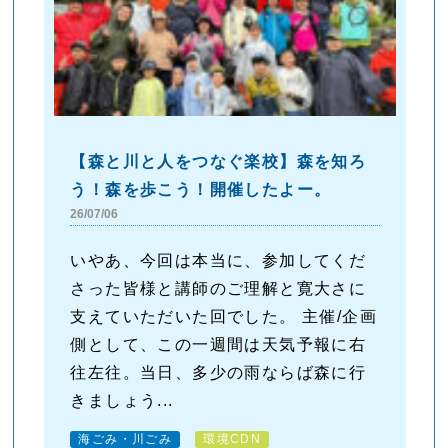
【森と川と人をつなぐ楽校】森を知ろ
う！森を歩こう！開催したよー。
26/07/06
いやあ、今回は本当に、参加してくだ
さった皆様と講師のご理解と寛大さに
支えていただいた回でした。 主催/企画
側として、この一週間は天気予報に右
往左往。当日、多少の雨ならば森に行
きましょう...
海ごみ・川ごみ
環境CDN