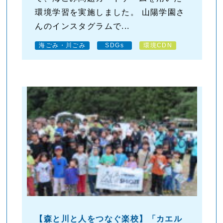
環境学習を実施しました。 山陽学園さ
んのインスタグラムで...
海ごみ・川ごみ
SDGs
環境CDN
【森と川と人をつなぐ楽校】「カエル