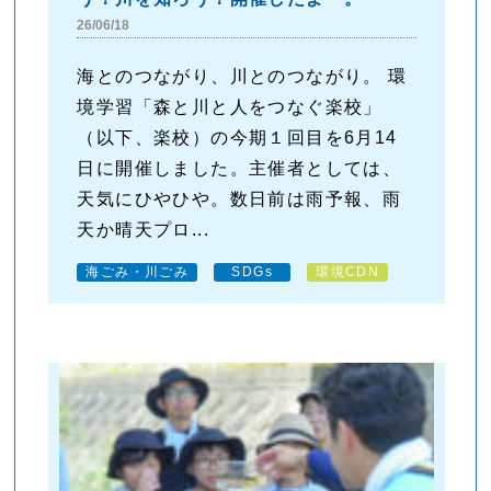
26/06/18
海とのつながり、川とのつながり。 環
境学習「森と川と人をつなぐ楽校」
（以下、楽校）の今期１回目を6月14
日に開催しました。主催者としては、
天気にひやひや。数日前は雨予報、雨
天か晴天プロ...
海ごみ・川ごみ
SDGs
環境CDN