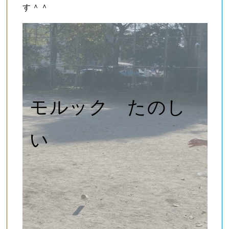
す＾＾
モルック たのし
い