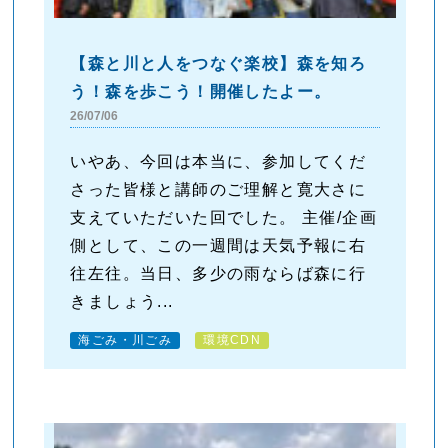
【森と川と人をつなぐ楽校】森を知ろ
う！森を歩こう！開催したよー。
26/07/06
いやあ、今回は本当に、参加してくだ
さった皆様と講師のご理解と寛大さに
支えていただいた回でした。 主催/企画
側として、この一週間は天気予報に右
往左往。当日、多少の雨ならば森に行
きましょう...
海ごみ・川ごみ
環境CDN