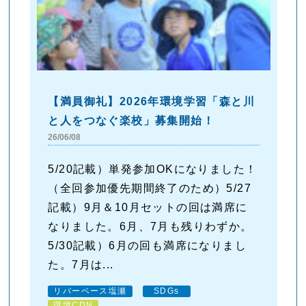
【満員御礼】2026年環境学習「森と川
と人をつなぐ楽校」募集開始！
26/06/08
5/20記載）単発参加OKになりました！
（全回参加優先期間終了のため）5/27
記載）9月＆10月セットの回は満席に
なりました。6月、7月も残りわずか。
5/30記載）6月の回も満席になりまし
た。7月は...
リバーベース塩瀬
SDGs
環境CDN