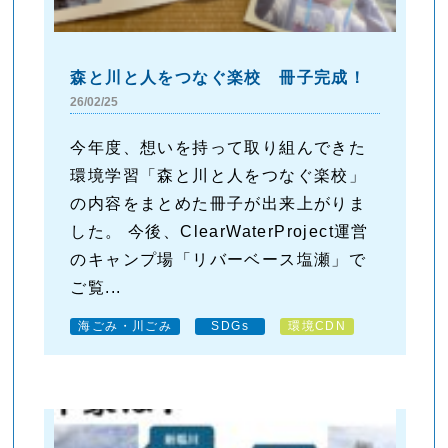
森と川と人をつなぐ楽校 冊子完成！
26/02/25
今年度、想いを持って取り組んできた
環境学習「森と川と人をつなぐ楽校」
の内容をまとめた冊子が出来上がりま
した。 今後、ClearWaterProject運営
のキャンプ場「リバーベース塩瀬」で
ご覧...
海ごみ・川ごみ
SDGs
環境CDN