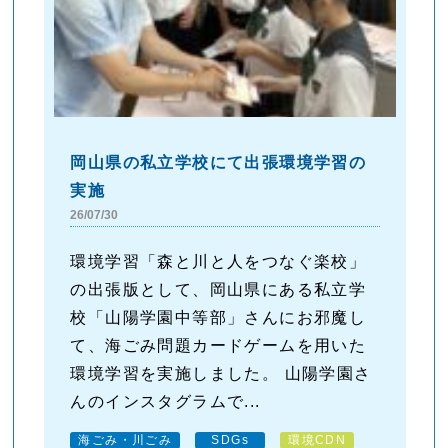
岡山県の私立学校にて出張環境学習の
実施
26/07/30
環境学習「森と川と人をつなぐ楽校」
の出張版として、岡山県にある私立学
校「山陽学園中等部」さんにお邪魔し
て、海ごみ問題カードゲームを用いた
環境学習を実施しました。 山陽学園さ
んのインスタグラムで...
海ごみ・川ごみ
SDGs
環境CDN