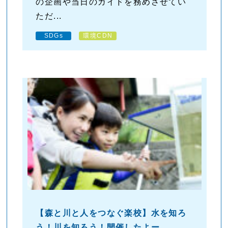
の企画や当日のガイドを務めさせてい
ただ...
SDGs
環境CDN
【森と川と人をつなぐ楽校】水を知ろ
う！川を知ろう！開催したよー。