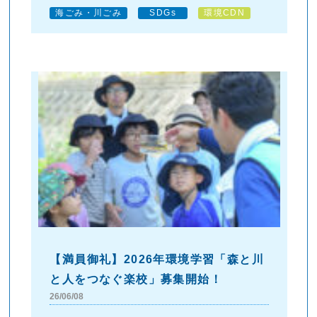
海ごみ・川ごみ
SDGs
環境CDN
【満員御礼】2026年環境学習「森と川
と人をつなぐ楽校」募集開始！
26/06/08