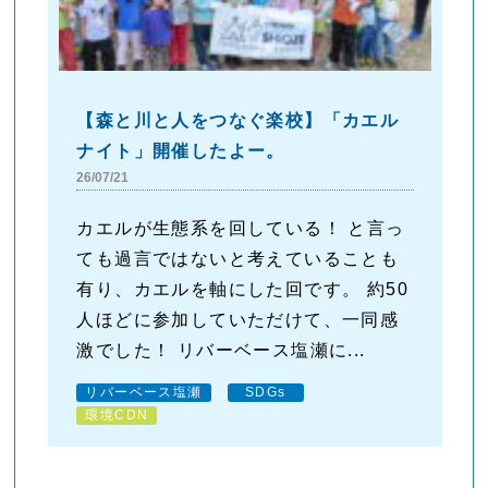
【森と川と人をつなぐ楽校】「カエル
ナイト」開催したよー。
26/07/21
カエルが生態系を回している！ と言っ
ても過言ではないと考えていることも
有り、カエルを軸にした回です。 約50
人ほどに参加していただけて、一同感
激でした！ リバーベース塩瀬に...
リバーベース塩瀬
SDGs
環境CDN