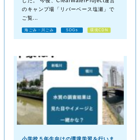
した。 今後、ClearWaterProject運営
のキャンプ場「リバーベース塩瀬」で
ご覧...
海ごみ・川ごみ
SDGs
環境CDN
小学校５年生向けの環境学習を行いま