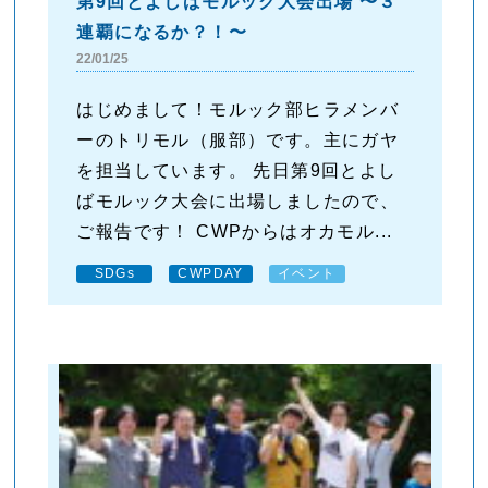
第9回とよしばモルック大会出場 〜３
連覇になるか？！〜
22/01/25
はじめまして！モルック部ヒラメンバ
ーのトリモル（服部）です。主にガヤ
を担当しています。 先日第9回とよし
ばモルック大会に出場しましたので、
ご報告です！ CWPからはオカモル...
SDGs
CWPDAY
イベント