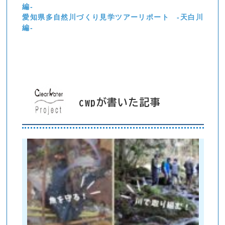
編-
愛知県多自然川づくり見学ツアーリポート -天白川
編-
cwpが書いた記事