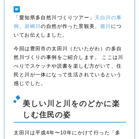
「愛知県多自然川づくりツアー」
天白川の事
例
、
岩崎川
の自然が作った景観美、
籠川
につ
いてお伝えしました。
今回は豊田市の太田川（だいたがわ）の多自
然川づくりの事例をご紹介します。 ここは川
べりでスケッチや読書を楽しむ方がいて、住
民と川が一体になって生活されているという
感じでした。
美しい川と川をのどかに楽
しむ住民の姿
太田川は平成4年〜10年にかけて行った「多