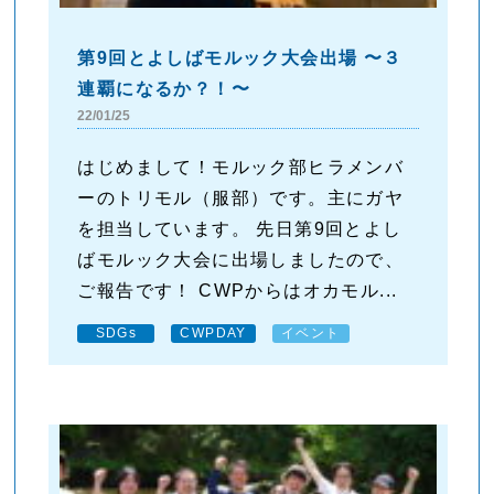
第9回とよしばモルック大会出場 〜３
連覇になるか？！〜
22/01/25
はじめまして！モルック部ヒラメンバ
ーのトリモル（服部）です。主にガヤ
を担当しています。 先日第9回とよし
ばモルック大会に出場しましたので、
ご報告です！ CWPからはオカモル...
SDGs
CWPDAY
イベント