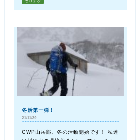
つりチケ
冬活第一弾！
21/11/29
CWP山岳部、冬の活動開始です！ 私達