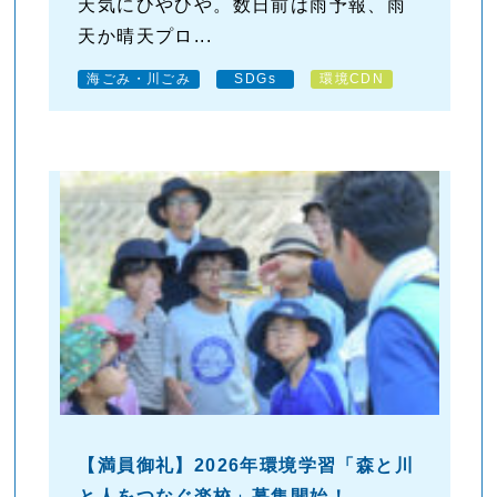
天気にひやひや。数日前は雨予報、雨
天か晴天プロ...
海ごみ・川ごみ
SDGs
環境CDN
【満員御礼】2026年環境学習「森と川
と人をつなぐ楽校」募集開始！