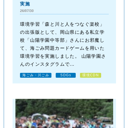
実施
26/07/30
環境学習「森と川と人をつなぐ楽校」
の出張版として、岡山県にある私立学
校「山陽学園中等部」さんにお邪魔し
て、海ごみ問題カードゲームを用いた
環境学習を実施しました。 山陽学園さ
んのインスタグラムで...
海ごみ・川ごみ
SDGs
環境CDN