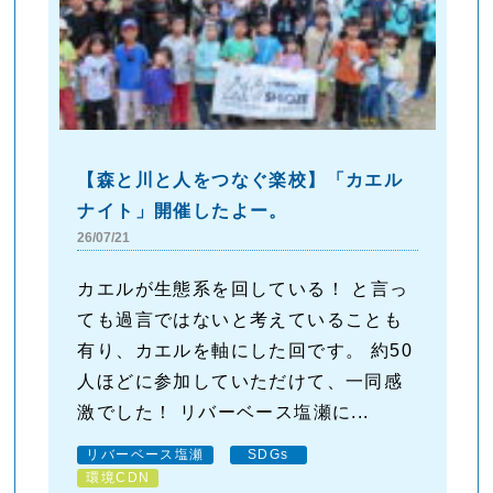
【森と川と人をつなぐ楽校】「カエル
ナイト」開催したよー。
26/07/21
カエルが生態系を回している！ と言っ
ても過言ではないと考えていることも
有り、カエルを軸にした回です。 約50
人ほどに参加していただけて、一同感
激でした！ リバーベース塩瀬に...
リバーベース塩瀬
SDGs
環境CDN