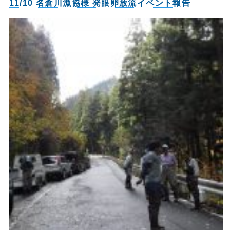
11/10 名倉川漁協様 発眼卵放流イベント報告