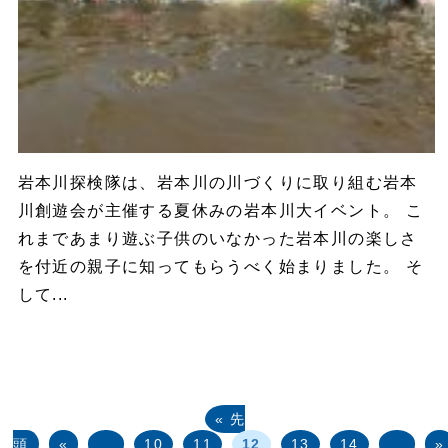
岩本川探検隊は、岩本川の川づくりに取り組む岩本
川創遊会が主催する夏休みの岩本川大イベント。 こ
れまであまり遊ぶ子供のいなかった岩本川の楽しさ
を付近の親子に知ってもらうべく始まりました。 そ
して...
« 先
頭
«
...
10
11
12
13
14
...
»