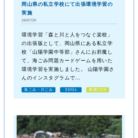
岡山県の私立学校にて出張環境学習の
実施
26/07/30
環境学習「森と川と人をつなぐ楽校」
の出張版として、岡山県にある私立学
校「山陽学園中等部」さんにお邪魔し
て、海ごみ問題カードゲームを用いた
環境学習を実施しました。 山陽学園さ
んのインスタグラムで...
海ごみ・川ごみ
SDGs
環境CDN