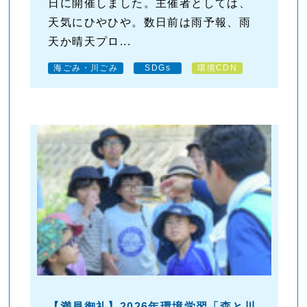
日に開催しました。主催者としては、
天気にひやひや。数日前は雨予報、雨
天か晴天プロ...
海ごみ・川ごみ
SDGs
環境CDN
【満員御礼】2026年環境学習「森と川