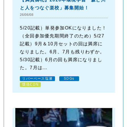
と人をつなぐ楽校」募集開始！
26/06/08
5/20記載）単発参加OKになりました！
（全回参加優先期間終了のため）5/27
記載）9月＆10月セットの回は満席に
なりました。6月、7月も残りわずか。
5/30記載）6月の回も満席になりまし
た。7月は...
リバーベース塩瀬
SDGs
環境CDN