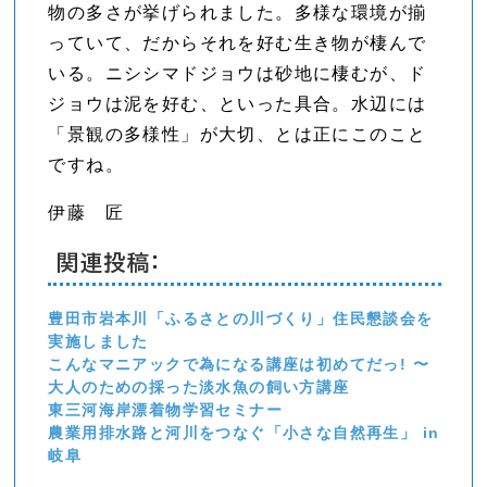
物の多さが挙げられました。多様な環境が揃
っていて、だからそれを好む生き物が棲んで
いる。ニシシマドジョウは砂地に棲むが、ド
ジョウは泥を好む、といった具合。水辺には
「景観の多様性」が大切、とは正にこのこと
ですね。
伊藤 匠
関連投稿:
豊田市岩本川「ふるさとの川づくり」住民懇談会を
実施しました
こんなマニアックで為になる講座は初めてだっ! 〜
大人のための採った淡水魚の飼い方講座
東三河海岸漂着物学習セミナー
農業用排水路と河川をつなぐ「小さな自然再生」 in
岐阜