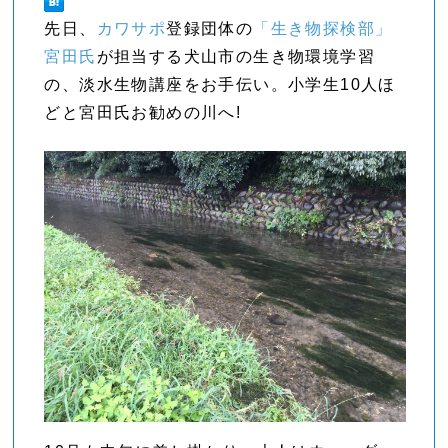
先日、
カワサポ
登録団体の
「生き物探検部」
宮田氏
が担当する犬山市の生き物環境学習
の、淡水生物講座をお手伝い。小学生10人ほ
どと宮田氏お勧めの川へ!