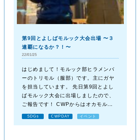
第9回とよしばモルック大会出場 〜３
連覇になるか？！〜
22/01/25
はじめまして！モルック部ヒラメンバ
ーのトリモル（服部）です。主にガヤ
を担当しています。 先日第9回とよし
ばモルック大会に出場しましたので、
ご報告です！ CWPからはオカモル...
SDGs
CWPDAY
イベント