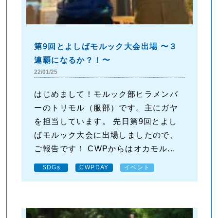
第9回とよしばモルック大会出場 〜３
連覇になるか？！〜
22/01/25
はじめまして！モルック部ヒラメンバ
ーのトリモル（服部）です。主にガヤ
を担当しています。 先日第9回とよし
ばモルック大会に出場しましたので、
ご報告です！ CWPからはオカモル...
SDGs
CWPDAY
イベント