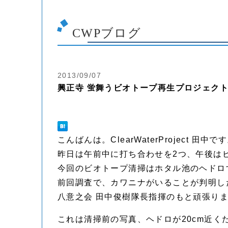
CWPブログ
2013/09/07
興正寺 蛍舞うビオトープ再生プロジェクト
こんばんは。ClearWaterProject 田中で
昨日は午前中に打ち合わせを2つ、午後は
今回のビオトープ清掃はホタル池のヘドロ
前回調査で、カワニナがいることが判明し
八意之会 田中俊樹隊長指揮のもと頑張り
これは清掃前の写真、ヘドロが20cm近く