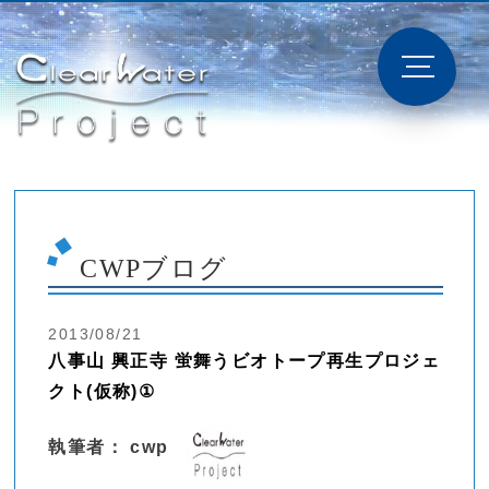
CWPブログ
2013/08/21
八事山 興正寺 蛍舞うビオトープ再生プロジェ
クト(仮称)①
執筆者： cwp