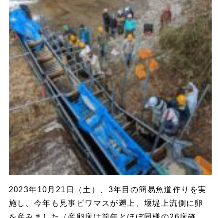
2023年10月21日（土）、3年目の簡易魚道作りを実
施し、今年も見事ビワマスが遡上、堰堤上流側に卵
を産みました（産卵床は前年とほぼ同様の26床確