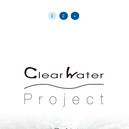
1
2
»