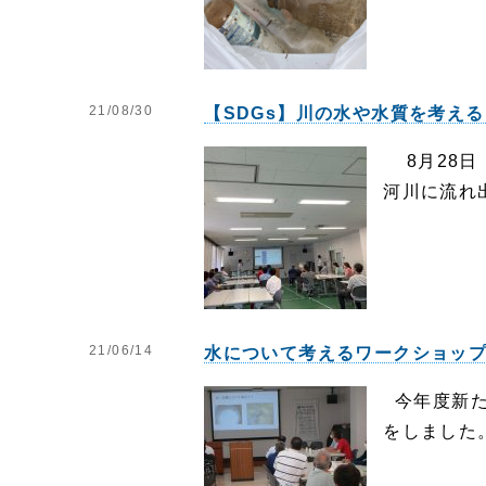
21/08/30
【SDGs】川の水や水質を考え
8月28日
河川に流れ
21/06/14
水について考えるワークショッ
今年度新た
をしました。