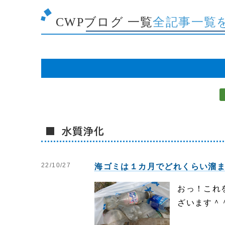
CWPブログ 一覧
全記事一覧
■ 水質浄化
22/10/27
海ゴミは１カ月でどれくらい溜
おっ！これ
ざいます＾＾