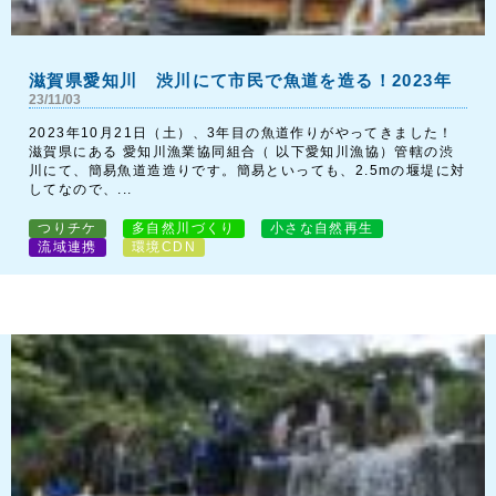
滋賀県愛知川 渋川にて市民で魚道を造る！2023年
23/11/03
2023年10月21日（土）、3年目の魚道作りがやってきました！
滋賀県にある 愛知川漁業協同組合（ 以下愛知川漁協）管轄の渋
川にて、簡易魚道造造りです。簡易といっても、2.5mの堰堤に対
してなので、...
つりチケ
多自然川づくり
小さな自然再生
流域連携
環境CDN