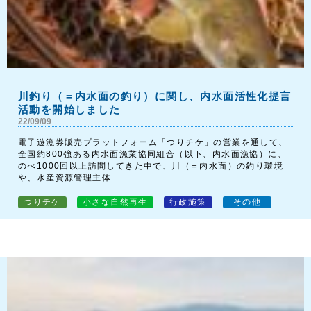
川釣り（＝内水面の釣り）に関し、内水面活性化提言
活動を開始しました
22/09/09
電子遊漁券販売プラットフォーム「つりチケ」の営業を通して、
全国約800強ある内水面漁業協同組合（以下、内水面漁協）に、
のべ1000回以上訪問してきた中で、川（＝内水面）の釣り環境
や、水産資源管理主体...
つりチケ
小さな自然再生
行政施策
その他