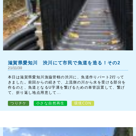
滋賀県愛知川 渋川にて市民で魚道を造る！その2
21/11/30
本日は滋賀県愛知川漁協管轄の渋川に、魚道作りパート2行って
きました。前回からの続きで、上流側の川から水を受ける部分を
作るのと、魚道となるU字溝を繋げるための単管設置して、繋げ
て、折り返し地点用意して...
つりチケ
小さな自然再生
環境CDN