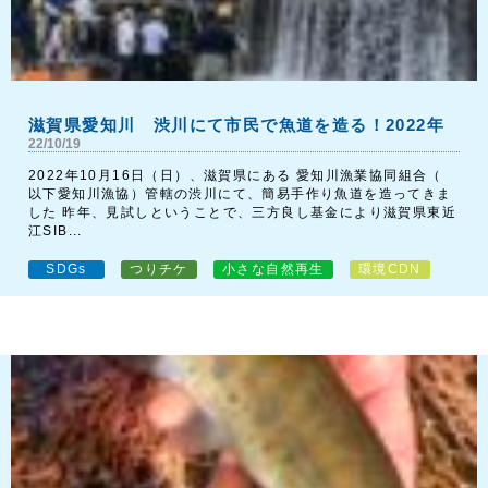
滋賀県愛知川 渋川にて市民で魚道を造る！2022年
22/10/19
2022年10月16日（日）、滋賀県にある 愛知川漁業協同組合（
以下愛知川漁協）管轄の渋川にて、簡易手作り魚道を造ってきま
した 昨年、見試しということで、三方良し基金により滋賀県東近
江SIB...
SDGs
つりチケ
小さな自然再生
環境CDN