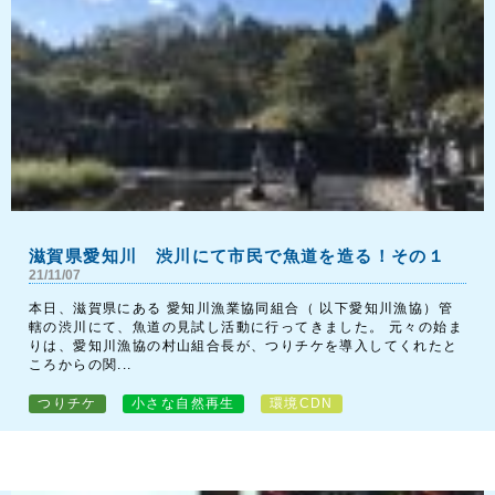
滋賀県愛知川 渋川にて市民で魚道を造る！その１
21/11/07
本日、滋賀県にある 愛知川漁業協同組合（ 以下愛知川漁協）管
轄の渋川にて、魚道の見試し活動に行ってきました。 元々の始ま
りは、愛知川漁協の村山組合長が、つりチケを導入してくれたと
ころからの関...
つりチケ
小さな自然再生
環境CDN