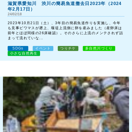
滋賀県愛知川 渋川の簡易魚道撤去日2023年（2024
年2月17日）
24/02/18
2023年10月21日（土）、3年目の簡易魚道作りを実施し、今年
も見事ビワマスが遡上、堰堤上流側に卵を産みました（産卵床は
前年とほぼ同様の26床確認）。そのさらに上流のメンテされず詰
まって流れていな...
SDGs
イベント
つりチケ
多自然川づくり
小さな自然再生