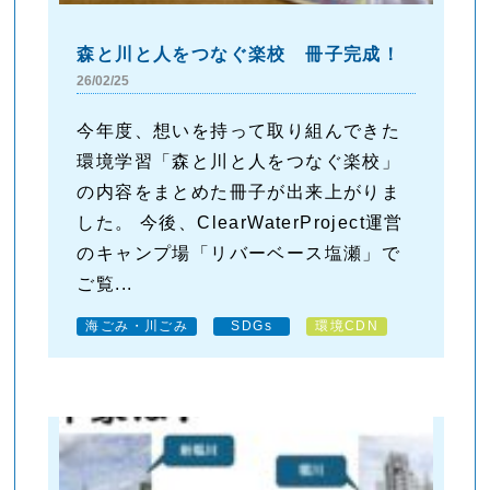
森と川と人をつなぐ楽校 冊子完成！
26/02/25
今年度、想いを持って取り組んできた
環境学習「森と川と人をつなぐ楽校」
の内容をまとめた冊子が出来上がりま
した。 今後、ClearWaterProject運営
のキャンプ場「リバーベース塩瀬」で
ご覧...
海ごみ・川ごみ
SDGs
環境CDN