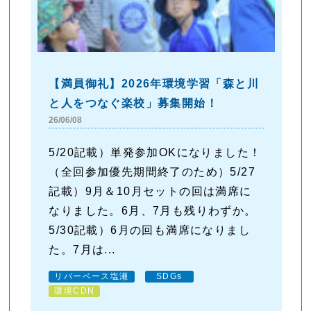
【満員御礼】2026年環境学習「森と川
と人をつなぐ楽校」募集開始！
26/06/08
5/20記載）単発参加OKになりました！
（全回参加優先期間終了のため）5/27
記載）9月＆10月セットの回は満席に
なりました。6月、7月も残りわずか。
5/30記載）6月の回も満席になりまし
た。7月は...
リバーベース塩瀬
SDGs
環境CDN