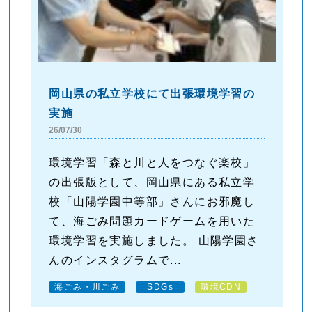
岡山県の私立学校にて出張環境学習の
実施
26/07/30
環境学習「森と川と人をつなぐ楽校」
の出張版として、岡山県にある私立学
校「山陽学園中等部」さんにお邪魔し
て、海ごみ問題カードゲームを用いた
環境学習を実施しました。 山陽学園さ
んのインスタグラムで...
海ごみ・川ごみ
SDGs
環境CDN