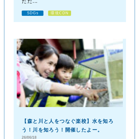
ただ...
SDGs
環境CDN
【森と川と人をつなぐ楽校】水を知ろ
う！川を知ろう！開催したよー。
26/06/18