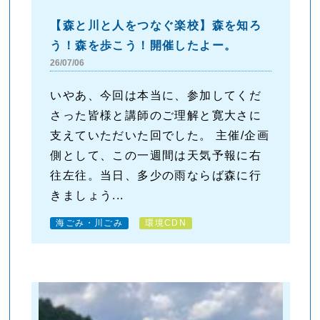
【森と川と人をつなぐ楽校】森を知ろ
う！森を歩こう！開催したよー。
26/07/06
いやあ、今回は本当に、参加してくだ
さった皆様と講師のご理解と寛大さに
支えていただいた回でした。 主催/企画
側として、この一週間は天気予報に右
往左往。当日、多少の雨ならば森に行
きましょう...
海ごみ・川ごみ
環境CDN