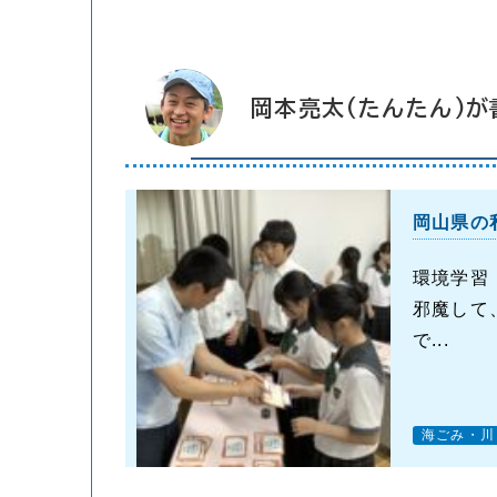
岡本亮太(たんたん)が
岡山県の
環境学習
邪魔して
で...
海ごみ・川