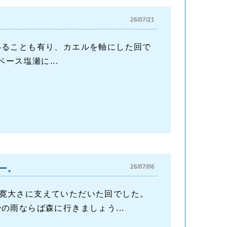
26/07/21
いることも有り、カエルを軸にした回で
ース塩瀬に...
26/07/06
ー。
寛大さに支えていただいた回でした。
雨ならば森に行きましょう...