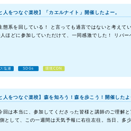
と人をつなぐ楽校】「カエルナイト」開催したよー。
生態系を回している！ と言っても過言ではないと考えて
50人ほどに参加していただけて、一同感激でした！ リバーベ
ス塩瀬
SDGs
環境CDN
と人をつなぐ楽校】森を知ろう！森を歩こう！開催したよ
今回は本当に、参加してくださった皆様と講師のご理解と
画側として、この一週間は天気予報に右往左往。当日、多少の