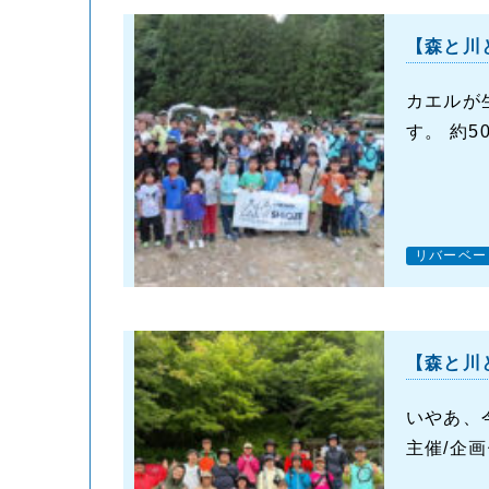
【森と川
カエルが
す。 約
リバーベー
【森と川
いやあ、
主催/企