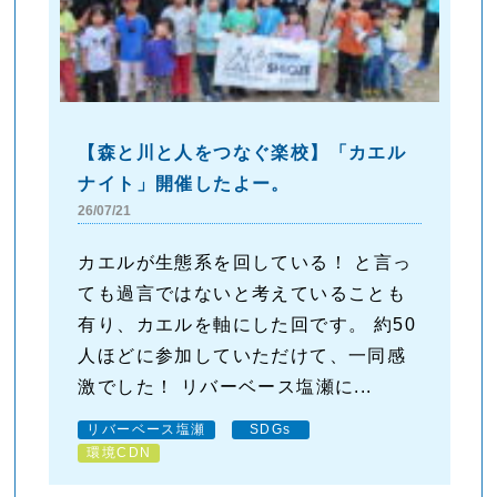
【森と川と人をつなぐ楽校】「カエル
ナイト」開催したよー。
26/07/21
カエルが生態系を回している！ と言っ
ても過言ではないと考えていることも
有り、カエルを軸にした回です。 約50
人ほどに参加していただけて、一同感
激でした！ リバーベース塩瀬に...
リバーベース塩瀬
SDGs
環境CDN