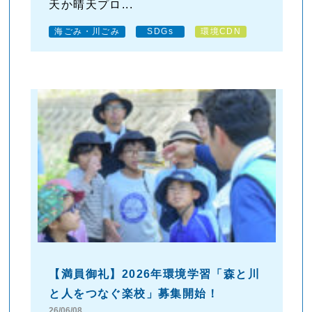
天か晴天プロ...
海ごみ・川ごみ
SDGs
環境CDN
【満員御礼】2026年環境学習「森と川
と人をつなぐ楽校」募集開始！
26/06/08