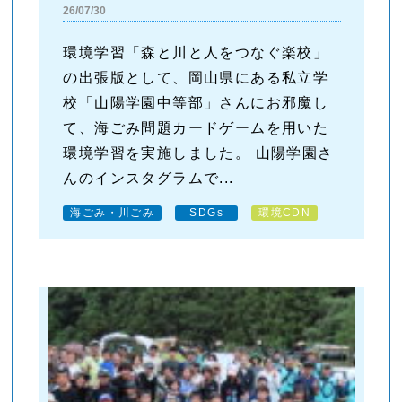
26/07/30
環境学習「森と川と人をつなぐ楽校」
の出張版として、岡山県にある私立学
校「山陽学園中等部」さんにお邪魔し
て、海ごみ問題カードゲームを用いた
環境学習を実施しました。 山陽学園さ
んのインスタグラムで...
海ごみ・川ごみ
SDGs
環境CDN