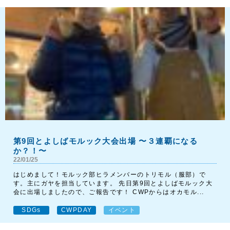
第9回とよしばモルック大会出場 〜３連覇になる
か？！〜
22/01/25
はじめまして！モルック部ヒラメンバーのトリモル（服部）で
す。主にガヤを担当しています。 先日第9回とよしばモルック大
会に出場しましたので、ご報告です！ CWPからはオカモル...
SDGs
CWPDAY
イベント